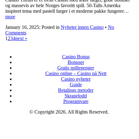
og massevis av hele Norges favoritt spill. 50-Talls Amerika
inspirert tema med pastell farger i et moderne pakke fungerer…
more
January 16, 2025: Posted in
Nyheter innen Casino
•
No
Comments
1
2
3
4
next »
Casino Bonus
Bonuser
Gratis spillepenger
Casino online – Casino på Nett
Casino nyheter
Guide
Betalings metoder
Skrapelodd
Programvare
© Copyright 2026. All Rights Reserved.